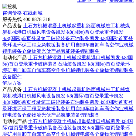
工商业一体柜
集装箱储能
咨询价格
在线商城
服务热线
400-8878-318
产品设备
土石方机械
混凝土机械
起重机
路面机械
桩工机械
煤
炭机械
港口机械
风电设备
凯发·k8(国际)首页登录重卡
凯发
·k8(国际)首页登录筑工
破碎装备
石油装备
凯发·k8(国际)首页登
录环境
环保工程
应急救援装备
矿用自卸车
自卸车
高空作业机械
锂电装备
仓储物流
光伏产品
氢能装备
锂能装备
电动化产品
土石方机械
混凝土机械
起重机
港口机械
凯发·k8(国
际)首页登录重卡
破碎装备
石油装备
凯发·k8(国际)首页登录环
境
矿用自卸车
自卸车
高空作业机械
锂电装备
仓储物流
锂能装备
设备配件
解决方案
产品设备
土石方机械
混凝土机械
起重机
路面机械
桩工机械
煤
炭机械
港口机械
风电设备
凯发·k8(国际)首页登录重卡
凯发
·k8(国际)首页登录筑工
破碎装备
石油装备
凯发·k8(国际)首页登
录环境
环保工程
应急救援装备
矿用自卸车
自卸车
高空作业机械
锂电装备
仓储物流
光伏产品
氢能装备
锂能装备
电动化产品
土石方机械
混凝土机械
起重机
港口机械
凯发·k8(国
际)首页登录重卡
破碎装备
石油装备
凯发·k8(国际)首页登录环
境
矿用自卸车
自卸车
高空作业机械
锂电装备
仓储物流
锂能装备